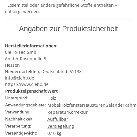
Lösemittel oder andere gefährliche Stoffe enthalten –
entsorgt werden.
Angaben zur Produktsicherheit
Herstellerinformationen:
CleHo-Tec GmbH
An der Rosenhelle 5
Hessen
Niederdorfelden, Deutschland, 61138
info@cleho.de
https://www.cleho.de
Produkteigenschaft
Wert
Holz
Untergrund:
Möbel
Holzfenster
Haustüren
Geländer
Rahm
Anwendungsgebiete:
Reparatur
Korrektur
Verwendung:
Auffüllbar
Nachhaltigkeit:
Versiegelung
Verarbeitung:
0,10 kg
Versandgewicht: