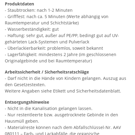
Produktdaten
- Staubtrocken: nach 1-2 Minuten
- Grifffest: nach ca. 5 Minuten (Werte abhängig von
Raumtemperatur und Schichtstärke)
- Wasserbeständigkeit: gut
- Haftung: sehr gut, außer auf PE/PP, bedingt gut auf UV-
gehärteten Lack-Systemen und Pulverlack
- Überlackierbarkeit: problemlos, soweit bekannt
- Lagerfähigkeit: mindestens 2 Jahre (im geschlossenen
Originalgebinde und bei Raumtemperatur)
Arbeitssicherheit / Sicherheitsratschläge
- Darf nicht in die Hände von Kindern gelangen. Auszug aus
den Gesetzestexten.
Weitere Angaben siehe Etikett und Sicherheitsdatenblatt.
Entsorgungshinweise
- Nicht in die Kanalisation gelangen lassen.
- Nur restentleerte bzw. ausgetrocknete Gebinde in den
Hausmüll geben.
- Materialreste können nach dem Abfallschlüssel-Nr. AAV
080111 – Farb- und Lackabfälle, die organische