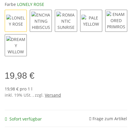
Farbe
LONELY ROSE
LONELY ROSE
ENCHANTING HIBISCUS
ROMANTIC SUNRISE
PALE YELLOW
ENAMOR
DREAMY WILLOW
19,98 €
19,98 € pro 1 l
inkl. 19% USt. , zzgl.
Versand
Frage zum Artikel
Sofort verfügbar