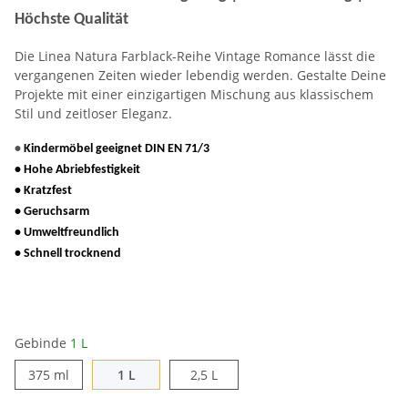
Höchste Qualität
Die Linea Natura Farblack-Reihe Vintage Romance lässt die
vergangenen Zeiten wieder lebendig werden. Gestalte Deine
Projekte mit einer einzigartigen Mischung aus klassischem
Stil und zeitloser Eleganz.
•
Kindermöbel geeignet DIN EN 71/3
• Hohe Abriebfestigkeit
• Kratzfest
• Geruchsarm
• Umweltfreundlich
• Schnell trocknend
Gebinde
1 L
375 ml
1 L
2,5 L
375 ml
1 L
2,5 L