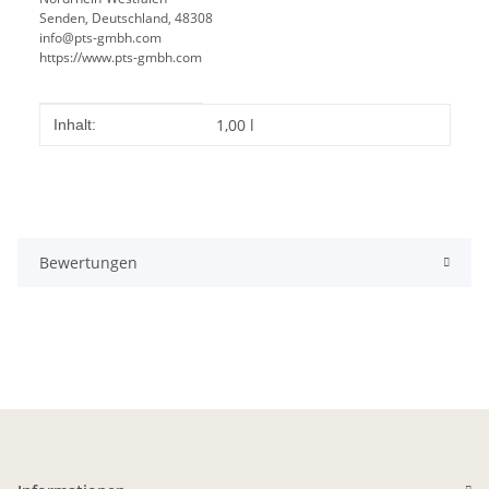
Senden, Deutschland, 48308
info@pts-gmbh.com
https://www.pts-gmbh.com
Produkteigenschaft
Wert
1,00 l
Inhalt:
Bewertungen