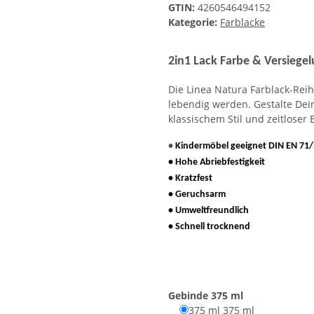
GTIN:
4260546494152
Kategorie:
Farblacke
2in1 Lack Farbe & Versiegel
Die Linea Natura Farblack-Rei
lebendig werden. Gestalte Dein
klassischem Stil und zeitloser 
•
Kindermöbel geeignet DIN EN 71/
• Hohe Abriebfestigkeit
• Kratzfest
• Geruchsarm
• Umweltfreundlich
• Schnell trocknend
Gebinde
375 ml
375 ml
375 ml