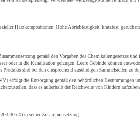
eit von Kinderspielzeug. Verwendete Werkzeuge können einfach mit W
zieller Harzkompositionen. Hohe Abriebfestigkeit, kratzfest, geruchsneu
en Zusammensetzung gemäß den Vorgaben des Chemikaliengesetzes und is
ässer oder in die Kanalisation gelangen. Leere Gebinde können entwede
s Produkts sind bei den entsprechend zuständigen Sammelstellen zu de
AVV) erfolgt die Entsorgung gemäß den behördlichen Bestimmungen un
sicherzustellen, dass es außerhalb der Reichweite von Kindern aufzubewa
 203-905-0) in seiner Zusammensetzung.