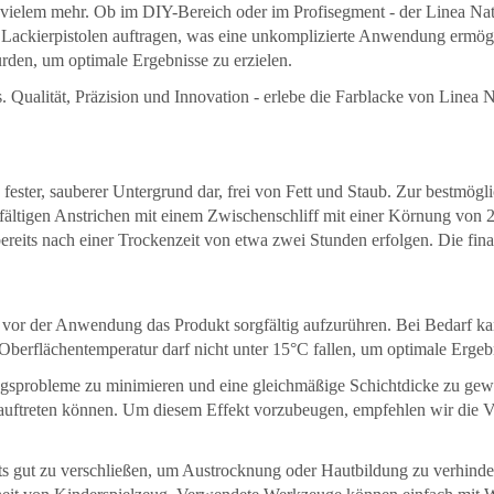
ielem mehr. Ob im DIY-Bereich oder im Profisegment - der Linea Natura
d Lackierpistolen auftragen, was eine unkomplizierte Anwendung ermög
urden, um optimale Ergebnisse zu erzielen.
. Qualität, Präzision und Innovation - erlebe die Farblacke von Linea
, fester, sauberer Untergrund dar, frei von Fett und Staub. Zur bestmögl
ltigen Anstrichen mit einem Zwischenschliff mit einer Körnung von 22
ereits nach einer Trockenzeit von etwa zwei Stunden erfolgen. Die fin
htig, vor der Anwendung das Produkt sorgfältig aufzurühren. Bei Bedarf
Oberflächentemperatur darf nicht unter 15°C fallen, um optimale Ergebn
sprobleme zu minimieren und eine gleichmäßige Schichtdicke zu gewähr
auftreten können. Um diesem Effekt vorzubeugen, empfehlen wir die V
ts gut zu verschließen, um Austrocknung oder Hautbildung zu verhindern