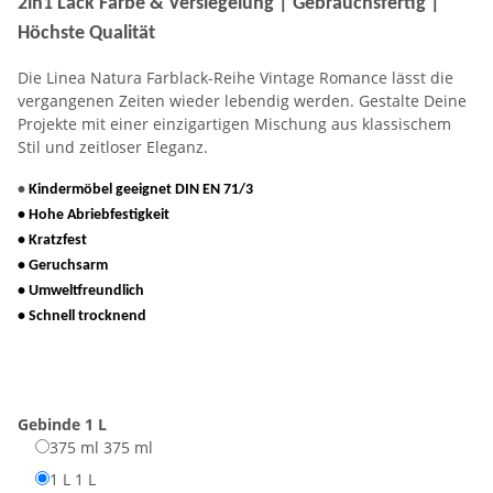
2in1 Lack Farbe & Versiegelung | Gebrauchsfertig |
Höchste Qualität
Die Linea Natura Farblack-Reihe Vintage Romance lässt die
vergangenen Zeiten wieder lebendig werden. Gestalte Deine
Projekte mit einer einzigartigen Mischung aus klassischem
Stil und zeitloser Eleganz.
•
Kindermöbel geeignet DIN EN 71/3
• Hohe Abriebfestigkeit
• Kratzfest
• Geruchsarm
• Umweltfreundlich
• Schnell trocknend
Gebinde
1 L
375 ml
375 ml
1 L
1 L