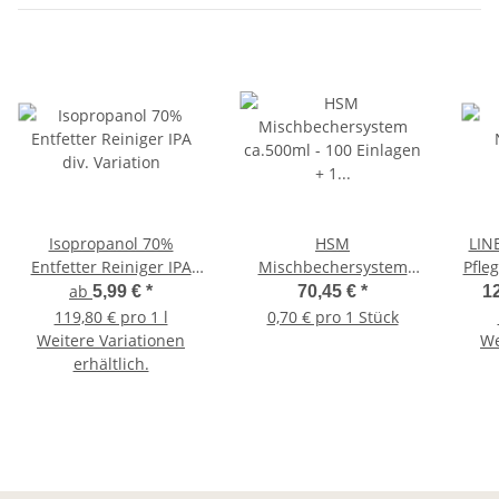
Isopropanol 70%
HSM
LIN
Entfetter Reiniger IPA
Mischbechersystem
Pfle
div. Variation
ca.500ml - 100 Einlagen
ab
5,99 €
*
70,45 €
*
12
+ 1 Außenbehälter (ohne
119,80 € pro 1 l
0,70 € pro 1 Stück
Deckel)
Weitere Variationen
We
erhältlich.