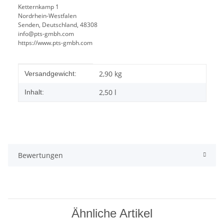
Ketternkamp 1
Nordrhein-Westfalen
Senden, Deutschland, 48308
info@pts-gmbh.com
https://www.pts-gmbh.com
Produkteigenschaft
Wert
2,90 kg
Versandgewicht:
2,50 l
Inhalt:
Bewertungen
Ähnliche Artikel