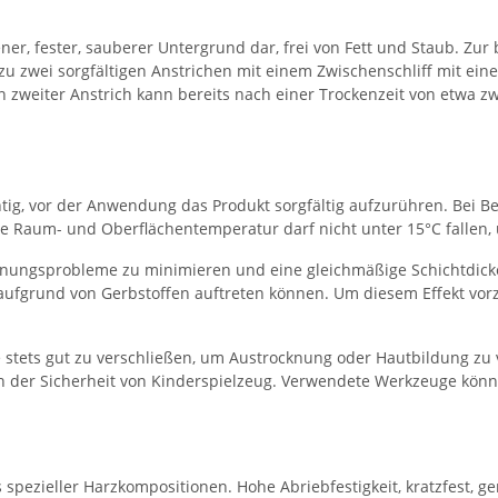
ener, fester, sauberer Untergrund dar, frei von Fett und Staub. Zur
zu zwei sorgfältigen Anstrichen mit einem Zwischenschliff mit ein
in zweiter Anstrich kann bereits nach einer Trockenzeit von etwa zw
wichtig, vor der Anwendung das Produkt sorgfältig aufzurühren. Bei
Die Raum- und Oberflächentemperatur darf nicht unter 15°C fallen,
nungsprobleme zu minimieren und eine gleichmäßige Schichtdicke 
ufgrund von Gerbstoffen auftreten können. Um diesem Effekt vo
 stets gut zu verschließen, um Austrocknung oder Hautbildung zu 
ch der Sicherheit von Kinderspielzeug. Verwendete Werkzeuge könn
spezieller Harzkompositionen. Hohe Abriebfestigkeit, kratzfest, ger