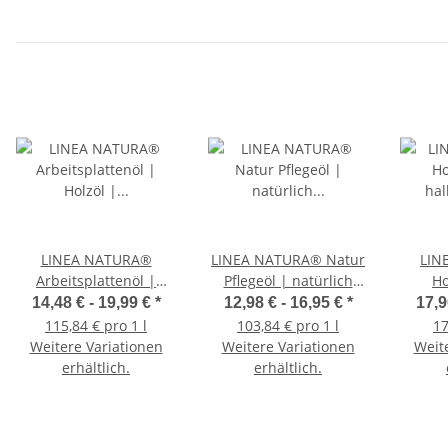
LINEA NATURA®
LINEA NATURA® Natur
LIN
Arbeitsplattenöl |
Pflegeöl | natürlich
Ho
Holzöl | farblos
matt | farblos
halbde
14,48 € -
19,99 €
*
12,98 € -
16,95 €
*
17,9
Parket
115,84 € pro 1 l
103,84 € pro 1 l
17
I
Weitere Variationen
Weitere Variationen
Weit
erhältlich.
erhältlich.