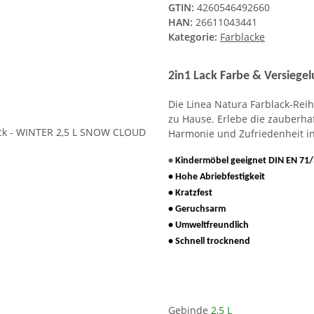
GTIN:
4260546492660
HAN:
26611043441
Kategorie:
Farblacke
2in1 Lack Farbe & Versiegel
Die Linea Natura Farblack-Reih
zu Hause. Erlebe die zauberha
Harmonie und Zufriedenheit in
•
Kindermöbel geeignet DIN EN 71/
• Hohe Abriebfestigkeit
• Kratzfest
• Geruchsarm
• Umweltfreundlich
• Schnell trocknend
Gebinde
2,5 L