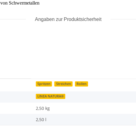
n von Schwermetallen
Angaben zur Produktsicherheit
Spritzen
Streichen
Rollen
LINEA NATURA®
2,50 kg
2,50 l