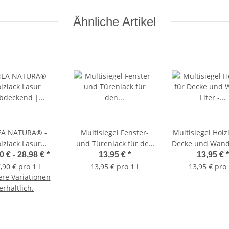
Ähnliche Artikel
EA NATURA® -
Multisiegel Fenster-
Multisiegel Holz
lzlack Lasur
und Türenlack für den
Decke und Wand 
ckend | Möbel |
Innenbereich - 1 Liter -
- weiß
0 € -
28,98 €
*
13,95 €
*
13,95 €
*
t u.- Treppen im
weiß
,90 € pro 1 l
13,95 € pro 1 l
13,95 € pro 
nnenbereich
ere Variationen
erhältlich.