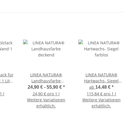
lack für
LINEA NATURA®
LINEA NATURA®
1 Liter
Landhausfarbe
Hartwachs- Siegel
deckend
farblos
ab
24,90 € -
55,90 €
*
14,48 €
*
1 l
24,90 € pro 1 l
115,84 € pro 1 l
Weitere Variationen
Weitere Variationen
erhältlich.
erhältlich.