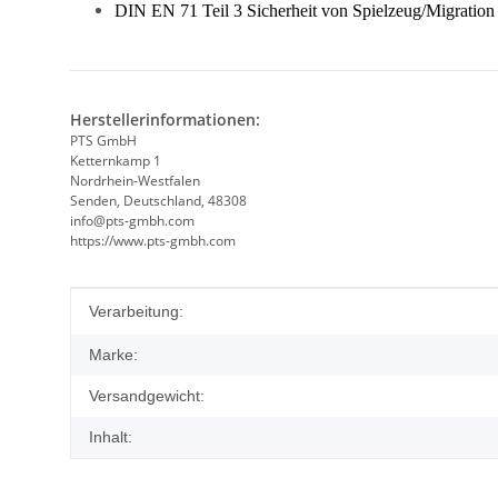
DIN EN 71 Teil 3 Sicherheit von Spielzeug/Migratio
Herstellerinformationen:
PTS GmbH
Ketternkamp 1
Nordrhein-Westfalen
Senden, Deutschland, 48308
info@pts-gmbh.com
https://www.pts-gmbh.com
Produkteigenschaft
Wert
Verarbeitung:
Marke:
Versandgewicht:
Inhalt: