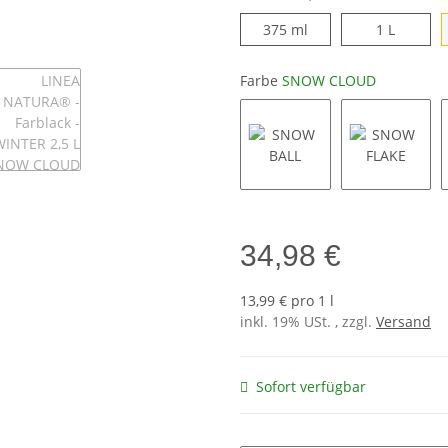
375 ml
1 L
375 ml
1 L
Farbe
SNOW CLOUD
SNOW BALL
SNOW FL
34,98 €
13,99 € pro 1 l
inkl. 19% USt. , zzgl.
Versand
Sofort verfügbar