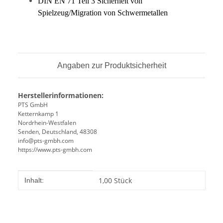
DIN EN 71 Teil 3 Sicherheit von
Spielzeug/Migration von Schwermetallen
Angaben zur Produktsicherheit
Herstellerinformationen:
PTS GmbH
Ketternkamp 1
Nordrhein-Westfalen
Senden, Deutschland, 48308
info@pts-gmbh.com
https://www.pts-gmbh.com
Produkteigenschaft
Wert
1,00 Stück
Inhalt: