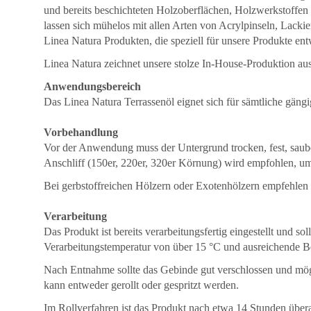
und bereits beschichteten Holzoberflächen, Holzwerkstoffen 
lassen sich mühelos mit allen Arten von Acrylpinseln, Lack
Linea Natura Produkten, die speziell für unsere Produkte en
Linea Natura zeichnet unsere stolze In-House-Produktion aus
Anwendungsbereich
Das Linea Natura Terrassenöl eignet sich für sämtliche gän
Vorbehandlung
Vor der Anwendung muss der Untergrund trocken, fest, sauber
Anschliff (150er, 220er, 320er Körnung) wird empfohlen, um 
Bei gerbstoffreichen Hölzern oder Exotenhölzern empfeh
Verarbeitung
Das Produkt ist bereits verarbeitungsfertig eingestellt und 
Verarbeitungstemperatur von über 15 °C und ausreichende 
Nach Entnahme sollte das Gebinde gut verschlossen und mög
kann entweder gerollt oder gespritzt werden.
Im Rollverfahren ist das Produkt nach etwa 14 Stunden übera