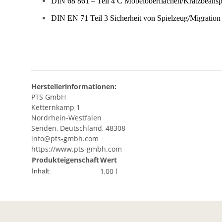
DIN 68 861 – Teil 4 C Möbeloberflächen/Kratzbeans
DIN EN 71 Teil 3 Sicherheit von Spielzeug/Migratio
Herstellerinformationen:
PTS GmbH
Ketternkamp 1
Nordrhein-Westfalen
Senden, Deutschland, 48308
info@pts-gmbh.com
https://www.pts-gmbh.com
Produkteigenschaft
Wert
1,00 l
Inhalt: