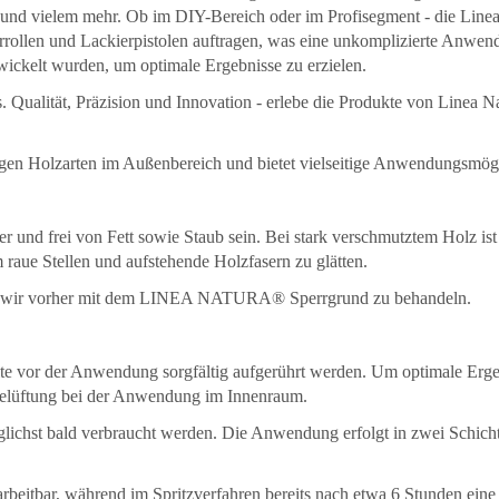
und vielem mehr. Ob im DIY-Bereich oder im Profisegment - die Linea N
ierrollen und Lackierpistolen auftragen, was eine unkomplizierte Anw
twickelt wurden, um optimale Ergebnisse zu erzielen.
. Qualität, Präzision und Innovation - erlebe die Produkte von Linea 
gigen Holzarten im Außenbereich und bietet vielseitige Anwendungsmögl
 und frei von Fett sowie Staub sein. Bei stark verschmutztem Holz ist 
raue Stellen und aufstehende Holzfasern zu glätten.
len wir vorher mit dem LINEA NATURA® Sperrgrund zu behandeln.
sollte vor der Anwendung sorgfältig aufgerührt werden. Um optimale Erge
Belüftung bei der Anwendung im Innenraum.
lichst bald verbraucht werden. Die Anwendung erfolgt in zwei Schich
rbeitbar, während im Spritzverfahren bereits nach etwa 6 Stunden eine