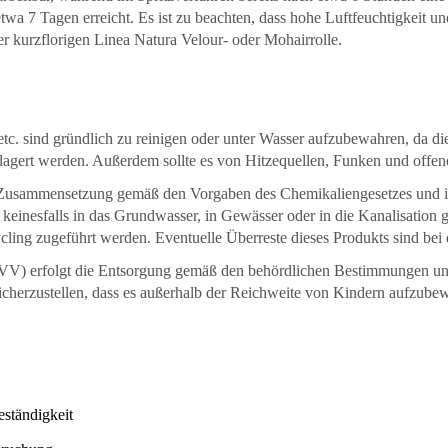
etwa 7 Tagen erreicht. Es ist zu beachten, dass hohe Luftfeuchtigkeit 
 kurzflorigen Linea Natura Velour- oder Mohairrolle.
 etc. sind gründlich zu reinigen oder unter Wasser aufzubewahren, da 
elagert werden. Außerdem sollte es von Hitzequellen, Funken und offe
hen Zusammensetzung gemäß den Vorgaben des Chemikaliengesetzes und i
te keinesfalls in das Grundwasser, in Gewässer oder in die Kanalisatio
ing zugeführt werden. Eventuelle Überreste dieses Produkts sind bei
AVV) erfolgt die Entsorgung gemäß den behördlichen Bestimmungen un
sicherzustellen, dass es außerhalb der Reichweite von Kindern aufzubewa
ständigkeit