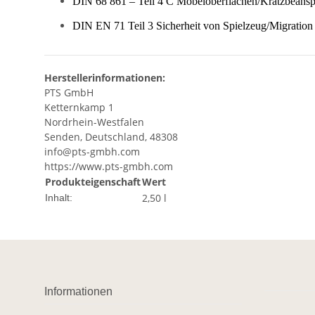
DIN 68 861 – Teil 4 C Möbeloberflächen/Kratzbeans
DIN EN 71 Teil 3 Sicherheit von Spielzeug/Migratio
Herstellerinformationen:
PTS GmbH
Ketternkamp 1
Nordrhein-Westfalen
Senden, Deutschland, 48308
info@pts-gmbh.com
https://www.pts-gmbh.com
Produkteigenschaft
Wert
2,50 l
Inhalt:
Informationen