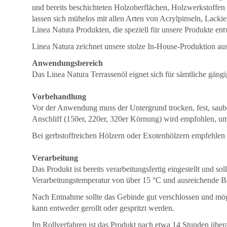
und bereits beschichteten Holzoberflächen, Holzwerkstoffen 
lassen sich mühelos mit allen Arten von Acrylpinseln, Lack
Linea Natura Produkten, die speziell für unsere Produkte en
Linea Natura zeichnet unsere stolze In-House-Produktion aus
Anwendungsbereich
Das Linea Natura Terrassenöl eignet sich für sämtliche gän
Vorbehandlung
Vor der Anwendung muss der Untergrund trocken, fest, sauber
Anschliff (150er, 220er, 320er Körnung) wird empfohlen, um 
Bei gerbstoffreichen Hölzern oder Exotenhölzern empfeh
Verarbeitung
Das Produkt ist bereits verarbeitungsfertig eingestellt und 
Verarbeitungstemperatur von über 15 °C und ausreichende 
Nach Entnahme sollte das Gebinde gut verschlossen und mög
kann entweder gerollt oder gespritzt werden.
Im Rollverfahren ist das Produkt nach etwa 14 Stunden übera