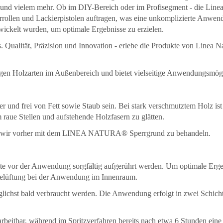
und vielem mehr. Ob im DIY-Bereich oder im Profisegment - die Linea N
ierrollen und Lackierpistolen auftragen, was eine unkomplizierte Anw
twickelt wurden, um optimale Ergebnisse zu erzielen.
. Qualität, Präzision und Innovation - erlebe die Produkte von Linea 
gigen Holzarten im Außenbereich und bietet vielseitige Anwendungsmögl
 und frei von Fett sowie Staub sein. Bei stark verschmutztem Holz ist 
raue Stellen und aufstehende Holzfasern zu glätten.
len wir vorher mit dem LINEA NATURA® Sperrgrund zu behandeln.
sollte vor der Anwendung sorgfältig aufgerührt werden. Um optimale Erge
Belüftung bei der Anwendung im Innenraum.
lichst bald verbraucht werden. Die Anwendung erfolgt in zwei Schich
rbeitbar, während im Spritzverfahren bereits nach etwa 6 Stunden eine