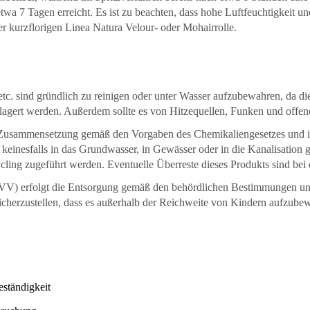
etwa 7 Tagen erreicht. Es ist zu beachten, dass hohe Luftfeuchtigkeit 
 kurzflorigen Linea Natura Velour- oder Mohairrolle.
 etc. sind gründlich zu reinigen oder unter Wasser aufzubewahren, da 
elagert werden. Außerdem sollte es von Hitzequellen, Funken und offe
hen Zusammensetzung gemäß den Vorgaben des Chemikaliengesetzes und i
te keinesfalls in das Grundwasser, in Gewässer oder in die Kanalisatio
ing zugeführt werden. Eventuelle Überreste dieses Produkts sind bei
AVV) erfolgt die Entsorgung gemäß den behördlichen Bestimmungen un
sicherzustellen, dass es außerhalb der Reichweite von Kindern aufzubewa
ständigkeit