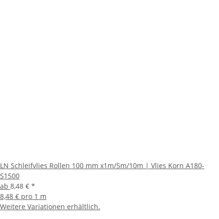
LN Schleifvlies Rollen 100 mm x1m/5m/10m | Vlies Korn A180-
S1500
ab
8,48 €
*
8,48 € pro 1 m
Weitere Variationen erhältlich.