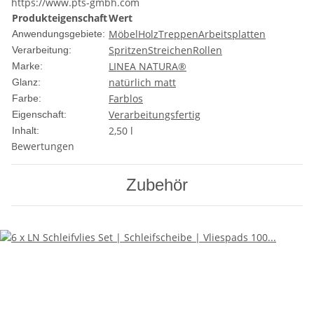
https://www.pts-gmbh.com
Produkteigenschaft
Wert
Möbel
Holz
Treppen
Arbeitsplatten
Anwendungsgebiete:
Spritzen
Streichen
Rollen
Verarbeitung:
LINEA NATURA®
Marke:
natürlich matt
Glanz:
Farblos
Farbe:
Verarbeitungsfertig
Eigenschaft:
2,50 l
Inhalt:
Bewertungen
Zubehör