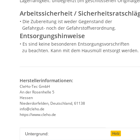
Lagerfähigkeit: unbegrenzt (im geschlossenen Original
Arbeitssicherheit / Sicherheitsratschlä
• Die Zubereitung ist weder Gegenstand der
Gefahrgut- noch der Gefahrstoffverordnung.
Entsorgungshinweise
• Es sind keine besonderen Entsorgungsvorschriften
zu beachten. Kann mit dem Hausmüll entsorgt werden.
Herstellerinformationen:
CleHo-Tec GmbH
An der Rosenhelle 5
Hessen
Niederdorfelden, Deutschland, 61138
info@cleho.de
https://www.cleho.de
Produkteigenschaft
Wert
Holz
Untergrund: