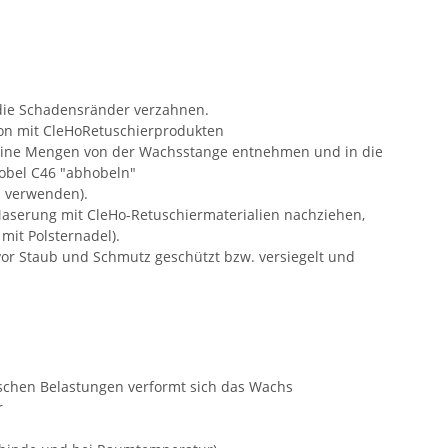
 die Schadensränder verzahnen.
on mit CleHoRetuschierprodukten
 kleine Mengen von der Wachsstange entnehmen und in die
Hobel C46 "abhobeln"
en verwenden).
Maserung mit CleHo-Retuschiermaterialien nachziehen,
 mit Polsternadel).
 vor Staub und Schmutz geschützt bzw. versiegelt und
ischen Belastungen verformt sich das Wachs
r