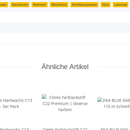
nster
Haustüren
Rahmen
Weichholz
Holzfaserplatten
Holz
Laminat
Ähnliche Artikel
Hartwachs C13 -
CleHo Farblackstift C22
EKA BLUE K60 -