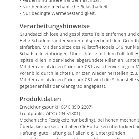
• Farben sind untereinander mischbar.
• Nur bedingte mechanische Belastbarkeit.
• Nur bedingte Wärmebeständigkeit.
Verarbeitungshinweise
Grundsätzlich lose und gesplitterte Teile entfernen und
Helle Schadensränder vorher entsprechend dem Grundt
einfärben. Mit der Spitze des Füllstoff-Hobels C46 nur
Schadstelle einbringen. Überschüsse mit dem Füllstoff-
(spitze Rillen in der Fläche, abgerundete Rillen an Kant
Mit dem ansatzlosen Fixierlack C31 zwischenversiegeln 
Porenbild durch leichtes Einritzen wieder herstellen (z.B.
Mit dem ansatzlosen Fixierlack C31 wird die Schadstelle
gegebenenfalls der Glanzgrad angepasst.
Produktdaten
Erweichungspunkt: 66°C (ISO 2207)
Tropfpunkt: 74°C (DIN 51801)
Mechanische Festigkeit: nur bedingt, bei hohen mechan
Überlackierbarkeit: mit allen CleHo-Lacken überlackierba
Haftung: gute Haftung auf allen o.g. Untergründen