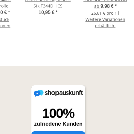
rolle
Stk.T344D HCS
ab
9,98 €
*
90 €
*
10,95 €
*
26,61 € pro 1 l
Stück
Weitere Variationen
ionen
erhältlich.
.