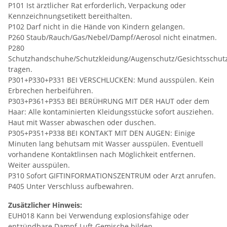
P101 Ist ärztlicher Rat erforderlich, Verpackung oder
Kennzeichnungsetikett bereithalten.
P102 Darf nicht in die Hände von Kindern gelangen.
P260 Staub/Rauch/Gas/Nebel/Dampf/Aerosol nicht einatmen.
P280
Schutzhandschuhe/Schutzkleidung/Augenschutz/Gesichtsschut
tragen.
P301+P330+P331 BEI VERSCHLUCKEN: Mund ausspülen. Kein
Erbrechen herbeiführen.
P303+P361+P353 BEI BERÜHRUNG MIT DER HAUT oder dem
Haar: Alle kontaminierten Kleidungsstücke sofort ausziehen.
Haut mit Wasser abwaschen oder duschen.
P305+P351+P338 BEI KONTAKT MIT DEN AUGEN: Einige
Minuten lang behutsam mit Wasser ausspülen. Eventuell
vorhandene Kontaktlinsen nach Möglichkeit entfernen.
Weiter ausspülen.
P310 Sofort GIFTINFORMATIONSZENTRUM oder Arzt anrufen.
P405 Unter Verschluss aufbewahren.
Zusätzlicher Hinweis:
EUH018 Kann bei Verwendung explosionsfähige oder
entzündbare Dampf-Luft-Gemische bilden.