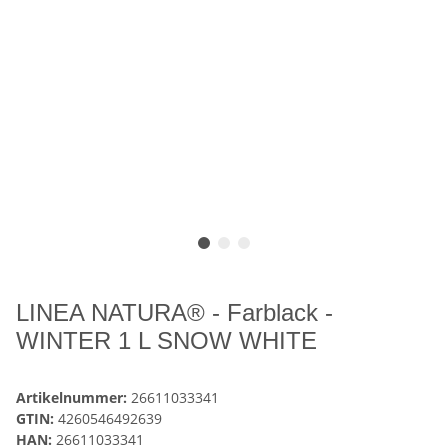
LINEA NATURA® - Farblack -
WINTER 1 L SNOW WHITE
Artikelnummer:
26611033341
GTIN:
4260546492639
HAN:
26611033341