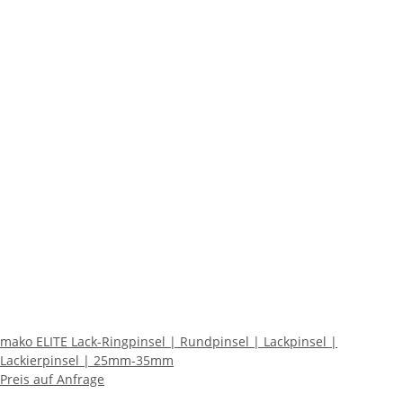
mako ELITE Lack-Ringpinsel | Rundpinsel | Lackpinsel |
Lackierpinsel | 25mm-35mm
Preis auf Anfrage