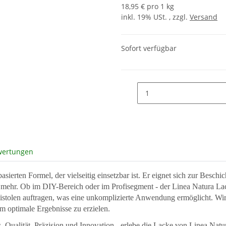
18,95 € pro 1 kg
inkl. 19% USt. , zzgl.
Versand
Sofort verfügbar
wertungen
sierten Formel, der vielseitig einsetzbar ist. Er eignet sich zur Beschi
ehr. Ob im DIY-Bereich oder im Profisegment - der Linea Natura Lack i
rpistolen auftragen, was eine unkomplizierte Anwendung ermöglicht. W
m optimale Ergebnisse zu erzielen.
. Qualität, Präzision und Innovation - erlebe die Lacke von Linea Nat