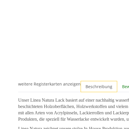
weitere Registerkarten anzeigen
Beschreibung
Be
Unser Linea Natura Lack basiert auf einer nachhaltig wasserba
beschichteten Holzoberflächen, Holzwerkstoffen und vielem m
mit allen Arten von Acrylpinseln, Lackierrollen und Lackie
Produkten, die speziell für Wasserlacke entwickelt wurden, u
Linea Natura zeichnet unsere stolze In-House-Produktion aus