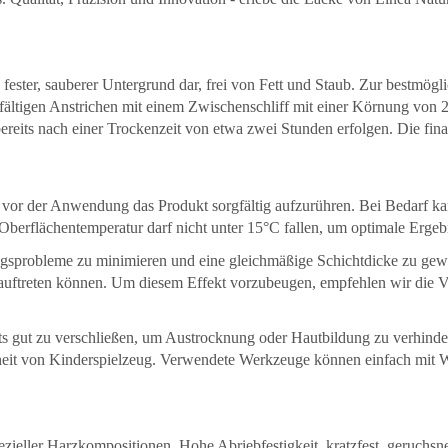
, fester, sauberer Untergrund dar, frei von Fett und Staub. Zur bestmögl
ltigen Anstrichen mit einem Zwischenschliff mit einer Körnung von 22
ereits nach einer Trockenzeit von etwa zwei Stunden erfolgen. Die fin
htig, vor der Anwendung das Produkt sorgfältig aufzurühren. Bei Bedarf
Oberflächentemperatur darf nicht unter 15°C fallen, um optimale Ergebn
sprobleme zu minimieren und eine gleichmäßige Schichtdicke zu gewähr
auftreten können. Um diesem Effekt vorzubeugen, empfehlen wir die V
ts gut zu verschließen, um Austrocknung oder Hautbildung zu verhindern
eit von Kinderspielzeug. Verwendete Werkzeuge können einfach mit W
zieller Harzkompositionen. Hohe Abriebfestigkeit, kratzfest, geruchsneu