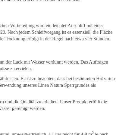
ichen Vorbereitung wird ein leichter Anschliff mit einer
0. Nach jedem Schleifvorgang ist es essenziell, die Fläche
ale Trocknung erfolgt in der Regel nach etwa vier Stunden.
 kann der Lack mit Wasser verdünnt werden. Das Auftragen
isse zu erzielen.
leisten. Es ist zu beachten, dass bei bestimmten Holzarten
erwendung unseres Linea Natura Sperrgrundes als
 und die Qualität zu erhalten. Unser Produkt erfüllt die
asser gereinigt werden.
2
tral, umweltverträglich. 1 Liter reicht für 4-8 m
je nach