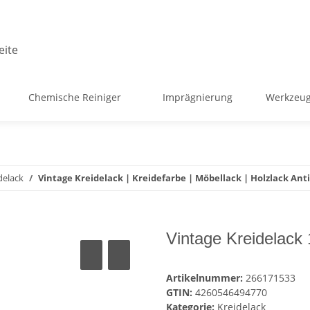
Chemische Reiniger
Imprägnierung
Werkzeug
delack
Vintage Kreidelack | Kreidefarbe | Möbellack | Holzlack Anti
Vintage Kreidelac
Artikelnummer:
266171533
GTIN:
4260546494770
Kategorie:
Kreidelack