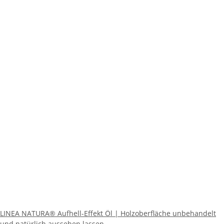
LINEA NATURA® Aufhell-Effekt Öl | Holzoberfläche unbehandelt
und natürlich aussehen lassen