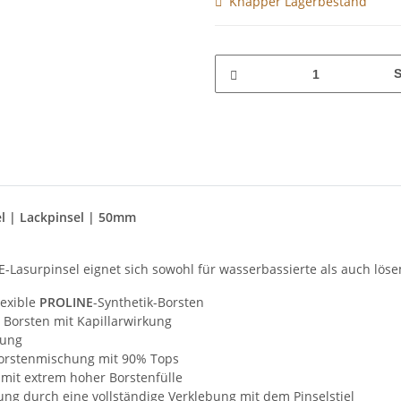
Knapper Lagerbestand
S
l | Lackpinsel | 50mm
asurpinsel eignet sich sowohl für wasserbassierte als auch lösemi
lexible
PROLINE
-Synthetik-Borsten
 Borsten mit Kapillarwirkung
hung
orstenmischung mit 90% Tops
e mit extrem hoher Borstenfülle
ng durch eine vollständige Verklebung mit dem Pinselstiel