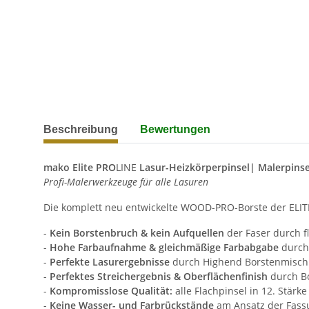
weitere Registerkarten anzeigen
Beschreibung
Bewertungen
mako Elite PRO
LINE
Lasur-Heizkörperpinsel| Malerpinse
Profi-Malerwerkzeuge für alle Lasuren
Die komplett neu entwickelte WOOD-PRO-Borste der ELITE-L
-
Kein Borstenbruch & kein Aufquellen
der Faser durch f
-
Hohe Farbaufnahme & gleichmäßige Farbabgabe
durch
-
Perfekte Lasurergebnisse
durch Highend Borstenmisc
-
Perfektes Streichergebnis & Oberflächenfinish
durch B
-
Kompromisslose Qualität:
alle Flachpinsel in 12. Stärk
-
Keine Wasser- und Farbrückstände
am Ansatz der Fassu