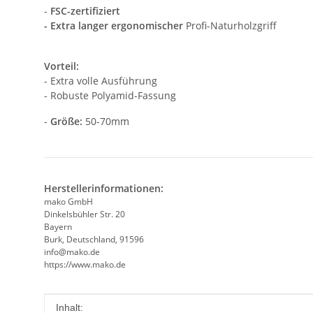
-
FSC-zertifiziert
- Extra langer ergonomischer
Profi-Naturholzgriff
Vorteil:
- Extra volle Ausführung
- Robuste Polyamid-Fassung
-
Größe:
50-70mm
Herstellerinformationen:
mako GmbH
Dinkelsbühler Str. 20
Bayern
Burk, Deutschland, 91596
info@mako.de
https://www.mako.de
Produkteigenschaft
Wert
Inhalt: