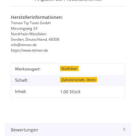
Herstellerinformationen:
Titman Tip Tools GmbH
Messingweg 33
Nordrhein-Westfalen
Senden, Deutschland, 48308
info@titman.de
https://www.titman.de
Produkteigenschaft
Wert
Nutfräser
Werkzeugart:
Zylinderschaft - 8mm
Schaft:
1,00 Stück
Inhalt:
Bewertungen