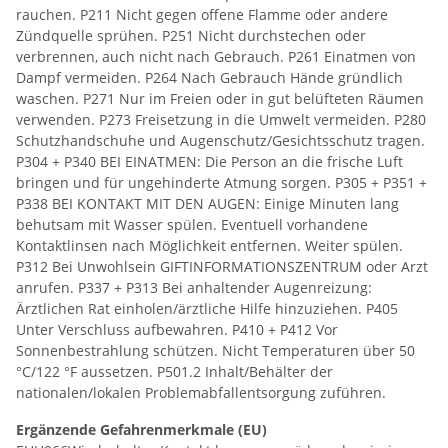
rauchen. P211 Nicht gegen offene Flamme oder andere
Zündquelle sprühen. P251 Nicht durchstechen oder
verbrennen, auch nicht nach Gebrauch. P261 Einatmen von
Dampf vermeiden. P264 Nach Gebrauch Hände gründlich
waschen. P271 Nur im Freien oder in gut belüfteten Räumen
verwenden. P273 Freisetzung in die Umwelt vermeiden. P280
Schutzhandschuhe und Augenschutz/Gesichtsschutz tragen.
P304 + P340 BEI EINATMEN: Die Person an die frische Luft
bringen und für ungehinderte Atmung sorgen. P305 + P351 +
P338 BEI KONTAKT MIT DEN AUGEN: Einige Minuten lang
behutsam mit Wasser spülen. Eventuell vorhandene
Kontaktlinsen nach Möglichkeit entfernen. Weiter spülen.
P312 Bei Unwohlsein GIFTINFORMATIONSZENTRUM oder Arzt
anrufen. P337 + P313 Bei anhaltender Augenreizung:
Ärztlichen Rat einholen/ärztliche Hilfe hinzuziehen. P405
Unter Verschluss aufbewahren. P410 + P412 Vor
Sonnenbestrahlung schützen. Nicht Temperaturen über 50
°C/122 °F aussetzen. P501.2 Inhalt/Behälter der
nationalen/lokalen Problemabfallentsorgung zuführen.
Ergänzende Gefahrenmerkmale (EU)