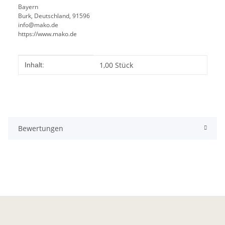
Bayern
Burk, Deutschland, 91596
info@mako.de
https://www.mako.de
Produkteigenschaft
Wert
1,00 Stück
Inhalt:
Bewertungen